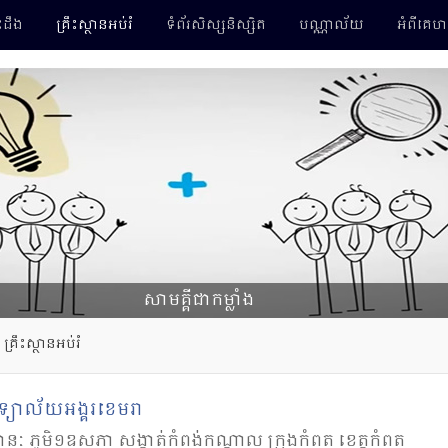
ដឹង
គ្រឹះស្ថានអប់រំ
ទំព័រសិស្ស​និស្សិត
បណ្ណាល័យ
អំពីគេហ
សាមគ្គី​ជា​កម្លាំង
គ្រឹះស្ថានអប់រំ
្យា​ល័យ​អង្គរ​ខេមរា
នៈ ភូមិ​១​ឧសភា សង្កាត់​កំពង់កណ្តាល ក្រុងកំពត ខេត្តកំពត