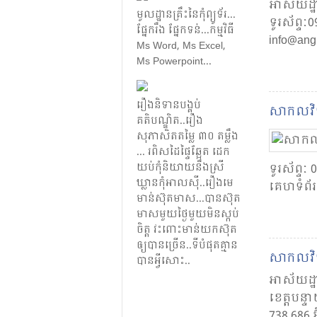
អាស័យដ្ឋ
មូលដ្ឋាន​គ្រឹះ​នៃ​កុំព្យូទ័រ​.​.​.​
ទូរស័ព្ទៈ
ផ្នែក​រឹង​​ ផ្នែក​ទន់​...​កម្មវិធី​​
info@ang
Ms Word, Ms Excel,
Ms Powerpoint...
រឿង​និទាន​បង្គប់​
សាកល​វិ
គតិបណ្ឌិត.​.​រឿង​
សុភាសិត​តម្លៃ​ ៣០ តម្លឹង​
.​.​.​ រពិស​ដៃ​ផ្ទៃ​ឆ្អែត ដេក​
យប់​កុំ​និយាយ​នឹង​ស្រី
ទូរស័ព្ទៈ
ឃ្លាន​កុំ​អាល​ស៊ី​.​.​រឿង​មេ
គេហទំព័រ
មាន់​ស៊ុត​មាស​​.​.​.​​បាន​ស៊ុត​
មាស​មួយ​ថ្ងៃ​មួយ​មិន​ស្កប់​
ចិត្ត​ វះ​ពោះ​មាន់​យក​ស៊ុត​
ឲ្យ​បាន​ច្រើន​.​.​​ទីបំផុត​គ្មាន​
សាកល​វិ
បាន​អ្វី​សោះ​.​.​
អាស័យដ្ឋា
ខេត្ត​បន្
738 686 