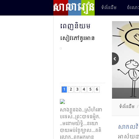
ទំព័រដើម
ចំណេះ
ពេញ​និយម
សៀវភៅ​គួរ​អាន
1
2
3
4
5
6
ទំព័រដើម
/
សាងខ្លួនឯង​.​.​ស្រី​ហិតោ​
បទេស​.​.​ព្រះ​បាទ​​ធម្មិក​.​
..មនោមយិទ្ធិ​​​.​​. ​.​​នយោ​
សាកល​វិទ
បាយ​​អប់​រំ​​ខួ​ក្បាល​.​.​.​គតិ​
អាស័យដ្ឋា
លោក​..​ពុក​អ្នកមាន​