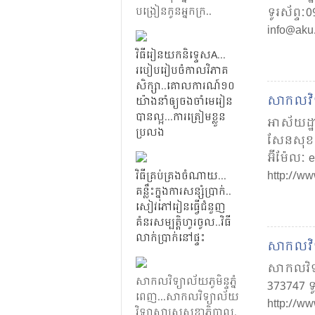
បង្រៀន​កូន​ អ្នក​ក្រ​.​.​
ទូរស័ព្ទៈ
info@aku
វិធី​រៀន​យក​និទ្ទេស​​A
.​.​.​
របៀប​រៀបចំ​កាលវិភាគ​
សិក្សា
..
គោល​ការណ៍​១០​
សាកលវិទ
យ៉ាង​នាំ​ឲ្យ​ចងចាំ​មេរៀន​
បាន​ល្អ
​.​.​.​
ការ​ត្រៀម​ខ្លួន
អាស័យដ្ឋា
ប្រលង
សែន​សុខ ភ
អ៊ីម៉ែលៈ 
http://w
វិធី​គ្រប់​គ្រង​ចំណាយ
.​.​.​
គន្លឹះ​ក្នុង​ការ​សន្សំ​ប្រាក់​
..​​
សៀវភៅ​រៀន​ធ្វើ​ជំនួញ​
គំនរ​សម្បត្តិ​ហូរ​ចូល
..
​​វិធី​​
លាក់​​ប្រាក់​​នៅ​​ផ្ទះ
សាកល​វិទ្
សាកល​វិទ្
សាកលវិទ្យាល័យ​ភូមិន្ទ​ភ្នំ​
373747 ទូ
ពេញ​.​.​.​​សាកល​​វិទ្យា​ល័យ​​
http://w
វិទ្យា​សាស្ត្រ​​សុខាភិបាល.​