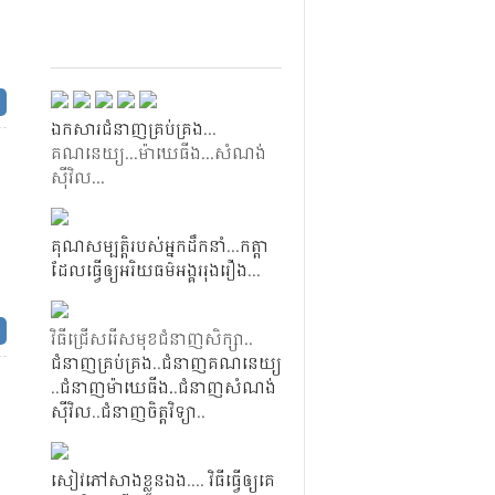
ត
ឯកសា​រ​ជំនាញ​គ្រប់​គ្រង​
.​.​.​​
គណនេយ្យ​.​.​.​​ម៉ាឃេធីង​..​.​​សំណង់​
ស៊ី​វិល​.​.​.​
គុណសម្បត្តិ​របស់​អ្នក​ដឹកនាំ
​.​.​.​
កត្តា​
ដែល​ធ្វើ​ឲ្យ​អរិយធម៌​អង្គរ​រុង​រឿង
.​.​.​
ត
វិធី​ជ្រើស​រើស​មុខ​ជំនាញ​សិក្សា​.​.
ជំនាញ​គ្រប់​គ្រង
​.​.​
ជំនាញ​គណ​នេយ្យ
.​.​​
ជំនាញ​ម៉ាឃេធីង​.
​.​
ជំនាញ​សំណង់​
ស៊ី​វិល
​.​.​​
ជំនាញ​ចិត្ត​វិទ្យា
​.​.​
សៀវភៅ​សាង​ខ្លួន​ឯង
.​...
វិធី​ធ្វើ​ឲ្យ​គេ​