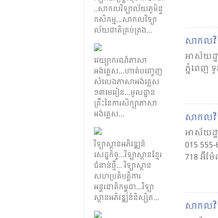
.​.​​សាកល​វិទ្យា​ល័យ​​ភូមិន្ទ​​
កសិកម្ម..​.​សាកល​​វិទ្យា​
ល័យ​​ជាតិ​​គ្រប់​គ្រង..​.​
សាកល​វិ
អាស័យដ្ឋា
វេយ្យាករណ៍​ភាសា​
ភ្នំពេញ ទូ
អង់គ្លេស​.​.​.​ហាត់​បញ្ចេញ​
សំលេង​​ភាសា​អង់​គ្លេស​
១៣​មេរៀន​​..​.​​មូល​ដ្ឋាន​
គ្រឹះ​នៃ​ការ​សិក្សា​ភាសា​
អង់​គ្លេស​.​..​
សាកល​វិទ្
អាស័យដ្ឋា
វិទ្យាស្ថាន​អភិវឌ្ឍន៍​
015 555-
សេដ្ឋកិច្ច​.​.​.​​វិទ្យាស្ថាន​ខ្មែរ​
718 អ៊ីម
ជំនាន់​ថ្មី​..​.​ វិទ្យាស្ថាន​
សហប្រតិបត្តិការ​
អន្តរជាតិ​កម្ពុជា​​.​..​វិទ្យា
ស្ថាន​អភិវឌ្ឍន៍​និស្សិត​​.​.​.​
សាកល​វិ