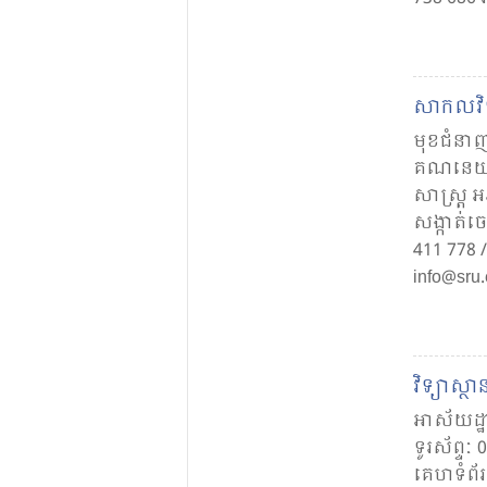
សាកល​វិ
មុខ​ជំនាញ
គណនេយ្យ ម
សាស្ត្រ 
សង្កាត់​ច
411 778 /
info@sru
វិទ្យា​ស្ថា
អាស័យដ្ឋា
ទូរស័ព្ទៈ
គេហទំព័រ 