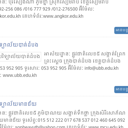
ានៈ បុរីសៀងណាំ ភូមិ​ខ្នា ស្រុក​សៀមរាប ខេត្ត​សៀមរាប
092-256 086 /016 777 929 /012-276500 អ៊ីម៉ែលៈ
kor.edu.kh គេហទំព័រៈ​​www.angkor.edu.kh
អានបន្
ទ្យាល័យបាត់ដំបង
អាស័យដ្ឋានៈ ផ្លូវ​ជាតិ​លេខ​៥ សង្កាត់​ព្រែក​
ព្រះ​សេ្តច ក្រុង​បាត់​ដំបង ខេត្ត​បាត់ដំបង
 053 952 905 ទូរសារៈ 053 952 905 អ៊ីម៉ែលៈ info@ubb.edu.kh
ៈ​​ www.ubb.edu.kh
អានបន្
ទ្យាល័យ​មានជ័យ
នៈ ផ្លូវ​ជាតិ​លេខ​៥ ភូមិ​បាណយ សង្កាត់​ទឹក​ថ្លា ក្រុង​សិរីសោភ័ណ
ទាយ​​មានជ័យ ទូរស័ព្ទៈ015 512 222 017 678 537 012 460 645 092
អ៊ីម៉ែលៈ sopheavuth@yahoo.com គេហទំព័រៈ ​​www.mcu.edu.kh