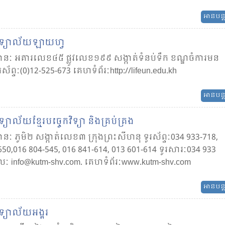
អានបន្
ទ្យាល័យ​ឡាយ​ហ្វ
នៈ អគារ​លេខ​៤៥ ផ្លូវ​លេខ​១៩៩ សង្កាត់​ទំនប់ទឹក ខណ្ឌ​ចំការ​មន
រស័ព្ទៈ(0)12-525-673 គេហទំព័រៈ​​http://lifeun.edu.kh
អានបន្
យាល័យខ្មែរ​បច្ចេក​វិទ្យា​ និង​គ្រប់​គ្រង
នៈ ភូមិ២ សង្កាត់​លេខ​៣ ក្រុងព្រះសីហនុ ទូរស័ព្ទៈ034 933-718,
650,016 804-545, 016 841-614, 013 601-614 ទូរសារៈ034 933
៉ែលៈ info@kutm-shv.com. គេហទំព័រៈ​​www.kutm-shv.com
អានបន្
ទ្យាល័យអង្គរ