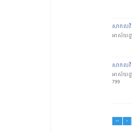
សាកល​វិទ
អាស័យដ្ឋា
សាកល​វិទ្
អាស័យដ្ឋា
799
<<
<