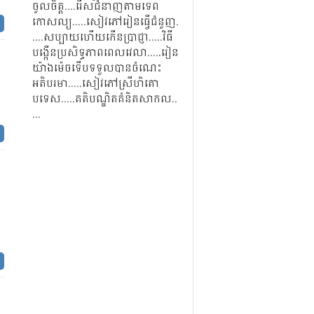
ចូល​ចិត្ត
​.​.​.​.​
រើស​ជំនាញ​តាម​ទេព​
កោសល្យ
​..​.​.​​.​​
សៀវភៅ​រៀន​ធ្វើ​ជំនួញ
​.​
ត
....​
សប្បាយ​ហើយ​កើន​ប្រាជ្ញា
​...​.​​.​​
វិធី​
បង្កើន​ប្រសិទ្ធ​ភាព​ពេលវេលា
​.​.​.​.​
.​​រៀន​
យ៉ាង​ម៉េច​ទើប​ទទួល​បាន​ចំណេះ​
អតិបរមា
​..​.​.​​.​​
សៀវភៅ​ស្រីហិតោ
បទេស
.​.​.​​.​.
​គតិ​បណ្ឌិត​គំនិត​សាកល​
.​.​​
.​..
ត
ត