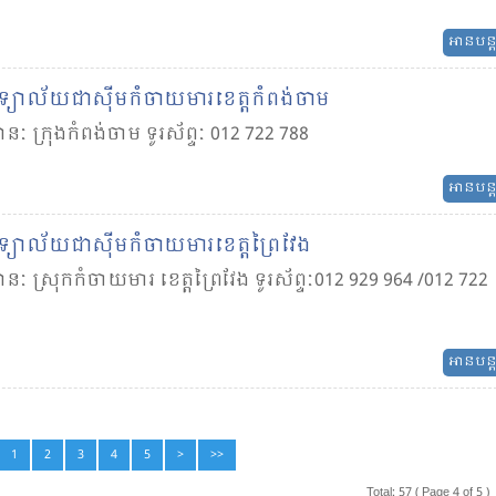
អានបន្
្យាល័យ​ជា​ស៊ីម​កំចាយ​មារ​ខេត្ត​កំពង់​ចាម
នៈ ក្រុងកំពង់ចាម ទូរស័ព្ទៈ 012 722 788
អានបន្
យាល័យ​ជា​ស៊ីម​កំចាយ​មារ​ខេត្ត​ព្រៃ​វែង
នៈ ស្រុក​កំចាយមារ ខេត្ត​ព្រៃវែង ទូរស័ព្ទៈ012 929 964 /012 722
អានបន្
1
2
3
4
5
>
>>
Total: 57 ( Page 4 of 5 )