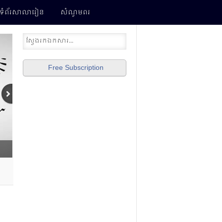
ទំព័រ​សាលារៀន
សំណូមពរ
Free Subscription