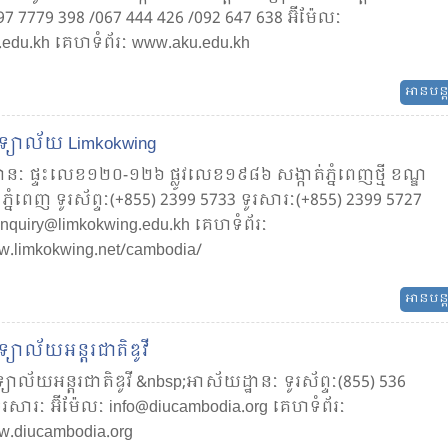
097 7779 398 /067 444 426 /092 647 638 អ៊ីម៉ែលៈ​
.edu.kh គេហទំព័រៈ​​ www.aku.edu.kh
អានបន្
្យាល័យ​ Limkokwing
នៈ ផ្ទះ​លេខ​១២០-១២៦ ផ្លូវលេខ​១៩៨៦ សង្កាត់​ភ្នំពេញថ្មី ខណ្ឌ​
្នំពេញ ទូរស័ព្ទៈ(+855) 2399 5733 ទូរសារៈ(+855) 2399 5727
enquiry@limkokwing.edu.kh គេហទំព័រៈ​​
ww.limkokwing.net/cambodia/
អានបន្
យាល័យ​អន្តរជាតិ​ឌូវី
យាល័យ​អន្តរជាតិ​ឌូវី &nbsp;អាស័យដ្ឋានៈ ទូរស័ព្ទៈ(855) 536
រសារៈ អ៊ីម៉ែលៈ info@diucambodia.org គេហទំព័រៈ​​
ww.diucambodia.org