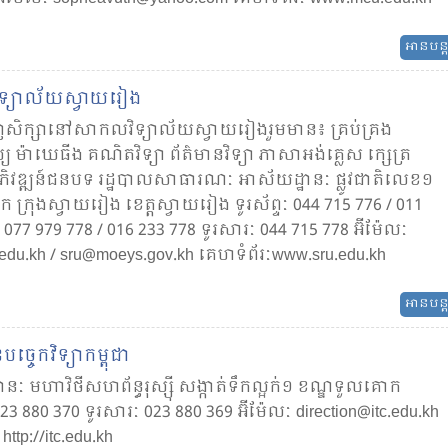
អានបន្
ទ្យាល័យ​ស្វាយ​រៀង
​សិក្សា​នៅ​សាកល​វិទ្យាល័យ​ស្វាយ​រៀង​រួម​មាន៖ គ្រប់​គ្រង
៉ាឃេធីង គណិតវិទ្យា ព័ត៌មាន​វិទ្យា ភាសា​អង់គ្លេស ក្សេត្រ
អភិវឌ្ឍន៍​ជនបទ រដ្ឋបាល​សាធារណៈ អាស័យដ្ឋានៈ ផ្លូវជាតិ​លេខ១
េក ក្រុង​ស្វាយរៀង ខេត្ត​ស្វាយ​រៀង ទូរស័ព្ទៈ 044 715 776 / 011
 077 979 778 / 016 233 778 ទូរសារៈ 044 715 778 អ៊ីម៉ែលៈ
.edu.kh / sru@moeys.gov.kh គេហទំព័រៈ​​www.sru.edu.kh
អានបន្
ន​បច្ចេក​វិទ្យា​កម្ពុជា
នៈ មហាវិថី​សហព័ន្ធ​រុស្ស៊ី សង្កាត់​ទឹក​ល្អក់​១ ខណ្ឌ​ទួលគោក
 023 880 370 ទូរសារៈ 023 880 369 អ៊ីម៉ែលៈ direction@itc.edu.kh
http://itc.edu.kh