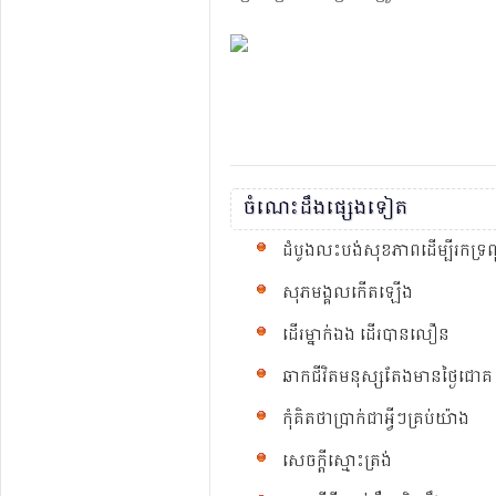
ចំណេះ​ដឹង​ផ្សេង​ទៀត
ដំបូង​​លះ​បង់​សុខភាព​ដើម្បី​រក​ទ្រព
សុភមង្គលកើត​ឡើង
ដើរ​ម្នាក់​ឯង​ ដើរ​បាន​លឿន​
ឆាក​ជីវិត​មនុស្ស​តែង​មាន​ថ្ងៃ​ជោគ ន
កុំ​គិត​ថា​ប្រាក់​ជា​អ្វី​ៗ​គ្រប់​យ៉ាង
សេចក្តី​ស្មោះ​ត្រង់​