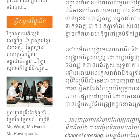
គ្រឹះ​នៃ​ការ​សិក្សា​ភាសា​
ហ្គោល​ក៏​មាន​កង​ពិសេស​មួយ​កង​ផ្នែក
អង់​គ្លេស​.​..​
ព័ត៌មានរហ័ស​ដល់​មេបញ្ជាការ​ និង​អ
មាន​មុខ​ងារ​បាញ់​សម្លាប់​អ្នក​នាំ​សារ​រ
ទាក់​ទង​គ្នា​បាន​។ កត្តា​ទាំង​អស់​នេះ​
ខ្លាច​កើត​មាន​ជា​និច្ច​នៅ​គ្រប់​ទី​
វិទ្យាស្ថាន​អភិវឌ្ឍន៍​
សេដ្ឋកិច្ច​.​.​.​​វិទ្យាស្ថាន​ខ្មែរ​
ជំនាន់​ថ្មី​..​.​ វិទ្យាស្ថាន​
នៅ​សម័យ​សង្គ្រាម​លោក​លើក​ទី​២​ គ្រប
សហប្រតិបត្តិការ​
សង្រ្គាមចិត្ត​សាស្ត្រ​ ដោយ​ប្រព័ន្ធ​ផ្
អន្តរជាតិ​កម្ពុជា​​.​..​វិទ្យា
ចង់​ឈ្លាន​ពាន​​អង់គ្លេស​ យុទ្ធ​នាការ​
ស្ថាន​អភិវឌ្ឍន៍​និស្សិត​​.​.​.​
ឡើង​ដោយ​អង់​គ្លេស​រារាំង​មិន​ឲ្យ​ទ
ប្រើ​វិទ្យុ​ប៊ីប៊ីស៊ី (BBC) ជា​មធ្យោបាយ
ថា​អាឡឺម៉ង​តែង​តែ​ស្តាប់​វិទ្យុ​មួយ​នេះ
គេ​ចាក់​ផ្សាយ​ជាប្រចាំ​ ដោយ​មាន
បាន​ផ្តើម​កម្មវិធី​បង្រៀន​ដូច​ខាងក
មូលដ្ឋាន​គ្រឹះ​នៃ​កុំព្យូទ័រ​.​.​.​
...​នេះជា​ប្រការ​សំខាន់​ដែល​អ្នក​ត្រូ
ផ្នែក​រឹង​​ ផ្នែក​ទន់​...​កម្មវិធី​​
Ms Word, Ms Excel,
ទឹក​ដី​យើង​ ។ មេរៀន​ទី​មួយ​របស
Ms Powerpoint...
channel crossing. ការ​ឆ្លង់​កាត់​ដៃ​