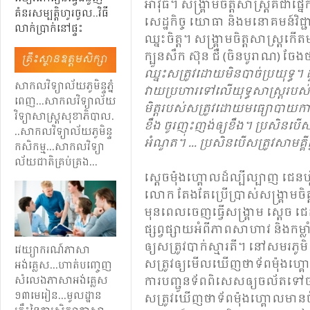
អាវុធ។ សង្រ្គាម​ចិត្ត​សាស្ត្រ​គឺ​ជា​ផ
គំនរ​សម្បត្តិ​ហូរ​ចូល
..
​​វិធី​​
សេដ្ឋកិច្ច​ យោធា និង​មនោគមន៍​វិជ្ជា។ 
លាក់​​ប្រាក់​​នៅ​​ផ្ទះ
ឈ្នះ​ចិត្ត។ សង្រ្គាម​ចិត្ត​សាស្ត្រ​កើ
ក្បួន​សឹក​ ស៊ុន​ ជឺ​ (ចិនបូរាណ) ចែង​
ឈ្នះ​សត្រូវ​ដោយ​មិន​បាច់​ប្រយុទ្ធ​។ ដូច្
សាកលវិទ្យាល័យ​ភូមិន្ទ​ភ្នំ​
វាយ​ប្រហារ​ទៅ​លើ​យុទ្ធ​សាស្ត្រ​របស់​សត្
ពេញ​.​.​.​​សាកល​​វិទ្យា​ល័យ​​
មិត្ត​របស់​សត្រូវ​ដោយ​មធ្យោបាយ​ការ​ទ
វិទ្យា​សាស្ត្រ​​សុខាភិបាល.​
ខឹង​ ចូរ​ញុះ​ញង់ឲ្យ​​​ខឹង។ ប្រសិន​បើ​ស
.​.​​សាកល​វិទ្យា​ល័យ​​ភូមិន្ទ​​
អំណួត​។ ...​ ប្រសិន​បើ​សត្រូវ​សាមគ្គី​គ្នា
កសិកម្ម..​.​សាកល​​វិទ្យា​
ល័យ​​ជាតិ​​គ្រប់​គ្រង..​.​
ស្តេច​ម៉ុង​ហ្គោល​ដ៏​ល្បីល្បាញ ជេន​ហ្គិស
លោក​ តែង​តែ​ប្រើ​ប្រាស់​សង្គ្រាម​ចិត្ត
មុន​ពេល​ចេញ​ធ្វើ​សង្គ្រាម​ ស្តេច​ 
ផ្សព្វ​ផ្សាយ​អំពី​ភាព​សាហាវ​ និង​កម្លា
ឲ្យ​សត្រូវ​បាក់ស្មារតី​។ នៅ​សមរភូមិ ស
វេយ្យាករណ៍​ភាសា​
សត្រូវ​ឲ្យ​មើល​ឃើញ​ថា​ទ័ព​ម៉ុង​ហ្គោ
អង់គ្លេស​.​.​.​ហាត់​បញ្ចេញ​
ការ​បញ្ជូន​ទ័ព​ពិសេស​ឲ្យ​ចល័ត​ទៅ​ច
សំលេង​​ភាសា​អង់​គ្លេស​
១៣​មេរៀន​​..​.​​មូល​ដ្ឋាន​
សត្រូវ​ឃើញ​ថា​ទ័ព​ម៉ុងហ្គោល​មាន​ចំន