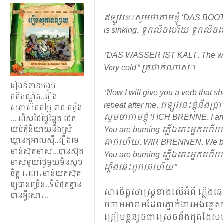
ឥឡូវ​នេះ​សូម​ថា​តាម​ខ្ញុំ​ ‘DAS BO
is sinking. ទូក​លិច​ហើយ ទូក​លិ
"DAS WASSER IST KALT. The water
Very cold" ត្រជាក់​ណាស់។
រឿង​និទាន​បង្គប់​
"Now I will give you a verb that s
គតិបណ្ឌិត.​.​រឿង​
repeat after me. ឥឡូវ​នេះ​ខ្ញុំ​នឹង​ប្រា
សុភាសិត​តម្លៃ​ ៣០ តម្លឹង​
សូម​ថា​តាម​ខ្ញុំ​។ ICH BRENNE. I am 
.​.​.​ រពិស​ដៃ​ផ្ទៃ​ឆ្អែត ដេក​
You are burning ភ្លើង​ឆេះ​អ្នក​ហើយ
យប់​កុំ​និយាយ​នឹង​ស្រី
ឃ្លាន​កុំ​អាល​ស៊ី​.​.​រឿង​មេ
គាត់​ហើយ​. WIR BRENNEN. We bu
មាន់​ស៊ុត​មាស​​.​.​.​​បាន​ស៊ុត​
You are burning ភ្លើង​ឆេះ​អ្នក​ហ
មាស​មួយ​ថ្ងៃ​មួយ​មិន​ស្កប់​
ភ្លើង​ឆេះ​ពួក​គេ​ហើយ​"
ចិត្ត​ វះ​ពោះ​មាន់​យក​ស៊ុត​
ឲ្យ​បាន​ច្រើន​.​.​​ទីបំផុត​គ្មាន​
សារ​ចិត្ត​សាស្ត្រ​ខាង​លើ​អំពី​ ភ្លើង​ឆេ
បាន​អ្វី​សោះ​.​.​
ចចាម​អារាម​ដែល​ភ្នាក់​ងារ​អង់គ្លេស​
ត្រៀម​ខ្លួន​រួច​ជា​ស្រេច​នឹង​ដុត​ដៃ​សមុ