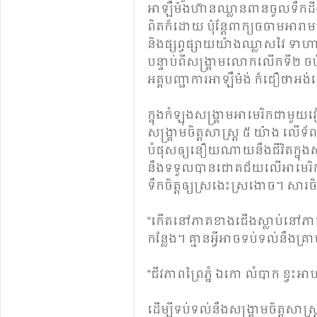
អាឡឺម៉ង​ហ៊ាន​ឈ្លាន​ពាន​ចូល​ទឹក​ដី​
ពិត​ក៏ដោយ​ ប៉ុន្តែ​ពាក្យ​ចចាម​អារាម​​
និង​ផ្សព្វ​ផ្សាយ​យ៉ាង​ឈ្លាស​វៃ​ ទា
បន្ទាប់​ពី​សង្គ្រាម​លោក​លើក​ទី​២​ ច
អគ្គបញ្ជាការ​អាឡឺម៉ង់​ ក៏​ជឿ​ថា​អង់
ក្នុង​កំឡុង​សង្រ្គាម​អាមេរិក​ជាមួយ
សង្គ្រាម​ចិត្ត​សាស្ត្រ​ ៥ យ៉ាង​ លើ​ទ័ព
បំផុស​ឲ្យ​នឿយ​ណាយ​​នឹង​ជីវិត​ក្នុង​សម
នឹង​ទទួលបាន​ជោគជ័យ​លើអាមេរិក (៤) 
ទឹក​ចិត្ត​ឲ្យ​ស្រងេះ​ស្រងោច។ សារចិត្
“កើត​នៅ​ភាគ​ខាង​ជើង​ស្លាប់​នៅ​ភាគ​ខាង
កន្លែង​។ គ្មាន​អ្វី​អាច​ទប់​ទល់​នឹង​គ
“​ជីវភាព​ព្រៃ​ភ្នំ​ ឯកោ​ លំបាក ខ្វះ​អាហារ ខ
ដើម្បី​ទប់​ទល់​នឹង​សង្គ្រាម​ចិត្ត​សាស