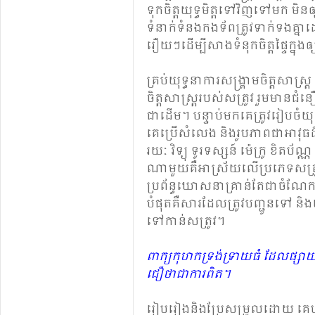
ទុកចិត្ត​យុទ្ធមិត្ត​ទៅវិញ​ទៅ​មក​ មិ
ទំនាក់​ទំនង​កង​ទ័ព​ត្រូវ​ទាក់​ទង​គ្នា
រឿយ​ៗ​ដើម្បី​សាង​ទំនុក​ចិត្ត​ផ្ទៃ​ក្នុង​ឲ្
គ្រប់​យុទ្ធនាការ​សង្គ្រាម​ចិត្ត​សាស្ត្រ​ គ
ចិត្ត​សាស្ត្រ​របស់​សត្រូវ​ រួម​មាន​ជំន
ជាដើម។ បន្ទាប់​មក​គេ​ត្រូវ​រៀបចំ​យុ
គេ​ប្រើ​​សំលេង និង​រូបភាព​ជា​អាវុធ​ដ៏
រយៈ​ ​វិទ្យុ​ ទូរទស្សន៍ ម៉េក្រូ ខិតប័
ណា​មួយ​គឺ​អាស្រ័យ​លើ​ប្រភេទ​សត្
ប្រព័ន្ធ​ឃោសនា​គ្រាន់​តែ​ជា​ចំណែកមួ
បំផុត​គឺ​សារ​ដែល​ត្រូវ​បញ្ជូន​ទៅ​ និង​
ទៅ​កាន់​សត្រូវ។
ពាក្យ​កុហក​ទ្រង់​ទ្រាយ​ធំ​ ដែល​ផ្សាយ
ជឿ​ថា​ជាការ​ពិត។
រៀប​រៀង​និង​ប្រែ​សម្រួល​ដោយ​ គ