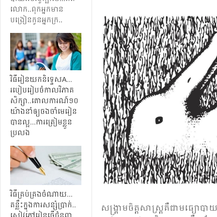
លោក​..​ពុក​អ្នកមាន​
បង្រៀន​កូន​ អ្នក​ក្រ​.​.​
វិធី​រៀន​យក​និទ្ទេស​​A
.​.​.​
របៀប​រៀបចំ​កាលវិភាគ​
សិក្សា
..
គោល​ការណ៍​១០​
យ៉ាង​នាំ​ឲ្យ​ចងចាំ​មេរៀន​
បាន​ល្អ
​.​.​.​
ការ​ត្រៀម​ខ្លួន
ប្រលង
វិធី​គ្រប់​គ្រង​ចំណាយ
.​.​.​
គន្លឹះ​ក្នុង​ការ​សន្សំ​ប្រាក់​
..​​
សង្គ្រាម​ចិត្ត​សាស្ត្រ​គឺ​ជាមធ្យោបាយ
សៀវភៅ​រៀន​ធ្វើ​ជំនួញ​