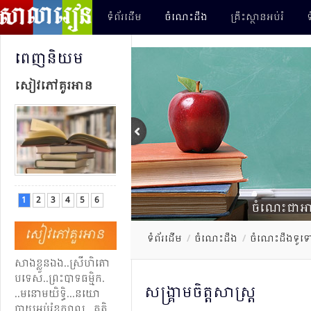
ទំព័រដើម
ចំណេះដឹង
គ្រឹះស្ថានអប់រំ
ទ
ពេញ​និយម
សៀវភៅ​គួរ​អាន
1
2
3
4
5
6
ចំណេះ​ជា​អាហ
ទំព័រដើម
/
ចំណេះដឹង
/
ចំណេះដឹងទូទ
សាងខ្លួនឯង​.​.​ស្រី​ហិតោ​
បទេស​.​.​ព្រះ​បាទ​​ធម្មិក​.​
សង្គ្រាម​ចិត្ត​សាស្ត្រ
..មនោមយិទ្ធិ​​​.​​. ​.​​នយោ​
បាយ​​អប់​រំ​​ខួ​ក្បាល​.​.​.​គតិ​