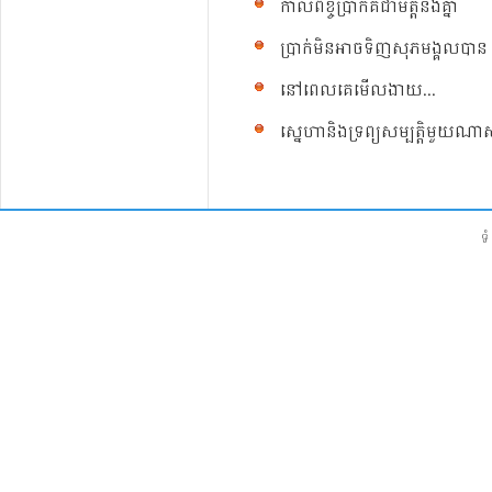
កាល​ពី​ខ្ចី​ប្រាក់​គឺ​ជា​មិត្ត​នឹង​គ្នា
ប្រាក់​មិន​អាច​ទិញ​សុភមង្គល​បាន
នៅពេល​គេ​មើល​ងាយ...
ស្នេហា​និង​ទ្រព្យ​សម្បត្តិមួយ​ណា
ទំ