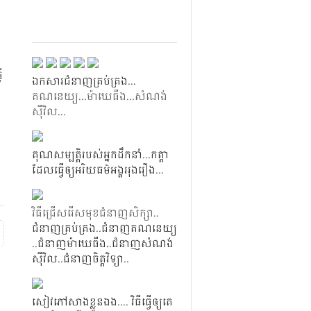
​
ឯកសា​រ​ជំនាញ​គ្រប់​គ្រង​
.​.​.​​
គណនេយ្យ​.​.​.​​ម៉ាឃេធីង​..​.​​សំណង់​
ស៊ី​វិល​.​.​.​
គុណសម្បត្តិ​របស់​អ្នក​ដឹកនាំ
​.​.​.​
កត្តា​
ដែល​ធ្វើ​ឲ្យ​អរិយធម៌​អង្គរ​រុង​រឿង
.​.​.​
វិធី​ជ្រើស​រើស​មុខ​ជំនាញ​សិក្សា​.​.
ជំនាញ​គ្រប់​គ្រង
​.​.​
ជំនាញ​គណ​នេយ្យ
.​.​​
ជំនាញ​ម៉ាឃេធីង​.
​.​
ជំនាញ​សំណង់​
ស៊ី​វិល
​.​.​​
ជំនាញ​ចិត្ត​វិទ្យា
​.​.​
សៀវភៅ​សាង​ខ្លួន​ឯង
.​...
វិធី​ធ្វើ​ឲ្យ​គេ​