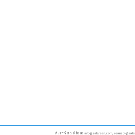
ទំនាក់​ទំនង​ អ៊ីម៉ែល info@salarean.com, reansot@sala