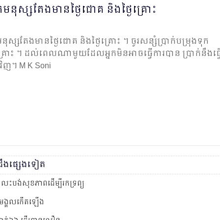
ត​មនុស្ស​តែង​មាន​ថ្ងៃ​ជោគ និង​ថ្ងៃ​គ្រោះ
នុស្ស​តែង​មាន​ថ្ងៃ​ជោគ និង​ថ្ងៃ​គ្រោះ​ ។ ចូរ​សន្សំ​ប្រាក់​បម្រុង​ទុក​
ៃ​គ្រោះ​ ។ ដល់ពេល​ណា​មួយ​ដែល​អ្នកមិន​អាចធ្វើ​ការ​បាន ប្រាក់​នឹង​ធ្វើ
នក​វិញ។ M K Soni
ឹង​ផ្សេង​ទៀត
​​លះ​បង់​សុខភាព​ដើម្បី​រក​ទ្រព្យ
មង្គលកើត​ឡើង