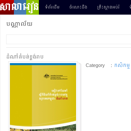
ទំព័រដើម
ចំណេះដឹង
គ្រឹះស្ថានអប់រំ
ទ
បណ្ណាល័យ
ដំណាំ​តំបន់​ខ្ពង់រាប
Category
:
កសិកម្ម