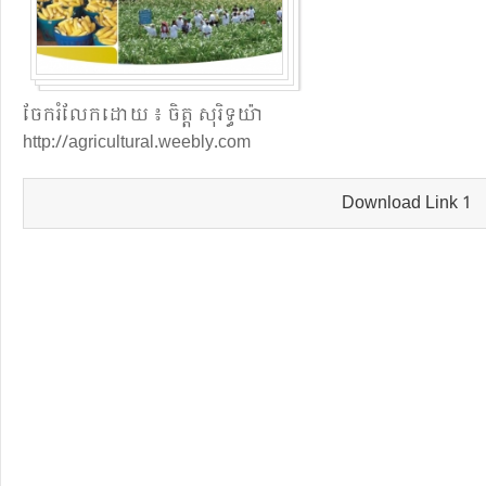
ចែក​រំលែក​ដោយ ៖ ចិត្ត សុរិទ្ធយ៉ា 

http://agricultural.weebly.com
Download Link 1