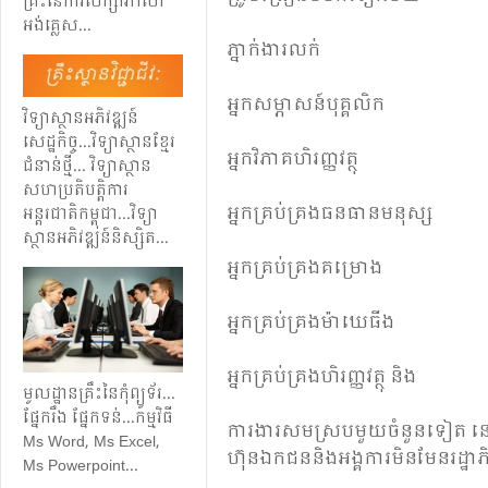
គ្រឹះ​នៃ​ការ​សិក្សា​ភាសា​
អង់​គ្លេស​.​..​
ភ្នាក់​ងារ​លក់
អ្នក​សម្ភាសន៍​បុគ្គលិក
វិទ្យាស្ថាន​អភិវឌ្ឍន៍​
សេដ្ឋកិច្ច​.​.​.​​វិទ្យាស្ថាន​ខ្មែរ​
អ្នក​វិភាគ​ហិរញ្ញ​វត្ថុ
ជំនាន់​ថ្មី​..​.​ វិទ្យាស្ថាន​
សហប្រតិបត្តិការ​
អ្នក​គ្រប់គ្រង​ធនធាន​មនុស្ស
អន្តរជាតិ​កម្ពុជា​​.​..​វិទ្យា
ស្ថាន​អភិវឌ្ឍន៍​និស្សិត​​.​.​.​
អ្នក​គ្រប់​គ្រង​គម្រោង
អ្នក​គ្រប់​គ្រង​ម៉ាឃេធីង
អ្នក​គ្រប់​គ្រង​ហិរញ្ញវត្ថុ និង
មូលដ្ឋាន​គ្រឹះ​នៃ​កុំព្យូទ័រ​.​.​.​
ផ្នែក​រឹង​​ ផ្នែក​ទន់​...​កម្មវិធី​​
ការ​ងារ​សម​ស្រប​មួយ​ចំនួន​ទៀត​ នៅ​គ្
Ms Word, Ms Excel,
ហ៊ុន​ឯកជន​និង​អង្គ​ការ​មិន​មែន​រដ្
Ms Powerpoint...