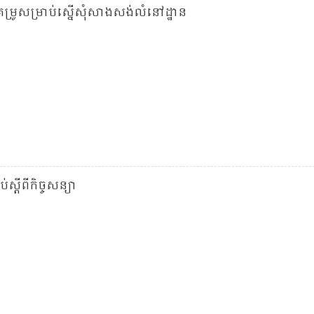
្រូ​សម្រាប់​ស្នើ​សុំ​សាង​សង់​លំនៅដ្ឋាន
ប់​ស្តីពី​កិច្ចសន្យា