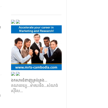
e
ឯកសា​រ​ជំនាញ​គ្រប់​គ្រង​
.​.​.​​
គណនេយ្យ​.​.​.​​ម៉ាឃេធីង​..​.​​សំណង់​
ស៊ី​វិល​.​.​.​
​