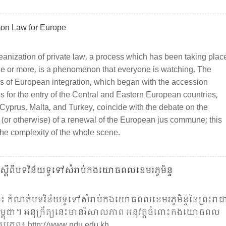
n Law for Europe
anization of private law, a process which has been taking plac
de or more, is a phenomenon that everyone is watching. The
 of European integration, which began with the accession
s for the entry of the Central and Eastern European countries,
 Cyprus, Malta, and Turkey, coincide with the debate on the
y (or otherwise) of a renewal of the European jus commune; this
the complexity of the whole scene.
យ​ស្ដី​ពី​បទ​វិន័យ​ទូទៅ​សំរាប់​កង​យោធពល​ខេមរ​ភូមិន្ទ
​នេះ កំណត់​បទវិន័យ​ទូទៅ​សំរាប់​កងយោធពលខេមរ​ភូមិន្ទ​នៃ​ព្រះ​រាជា
ម្ពុជា។ អនុក្រឹត្យនេះ​មាន​វិសាល​ភាព​ អនុវត្ត​ចំ​ពោះ​កង​យោធពល​
ទ ប្រភព៖ http://www.ndu.edu.kh