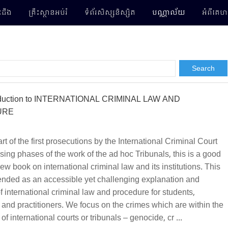
ដឹង
គ្រឹះស្ថានអប់រំ
ទំព័រសិស្ស​និស្សិត
បណ្ណាល័យ
អំពីគេហ
oduction to INTERNATIONAL CRIMINAL LAW AND
URE
art of the first prosecutions by the International Criminal Court
sing phases of the work of the ad hoc Tribunals, this is a good
new book on international criminal law and its institutions. This
tended as an accessible yet challenging explanation and
f international criminal law and procedure for students,
and practitioners. We focus on the crimes which are within the
 of international courts or tribunals – genocide, cr ...