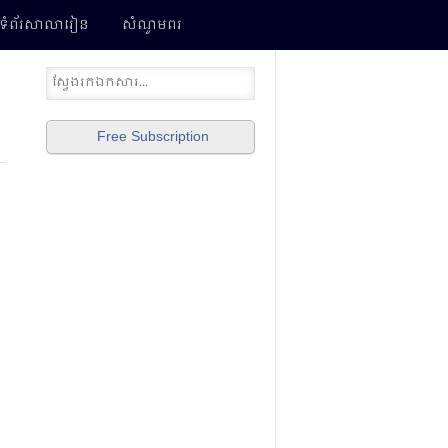
ទំព័រ​សាលារៀន
សំណូមពរ
Free Subscription