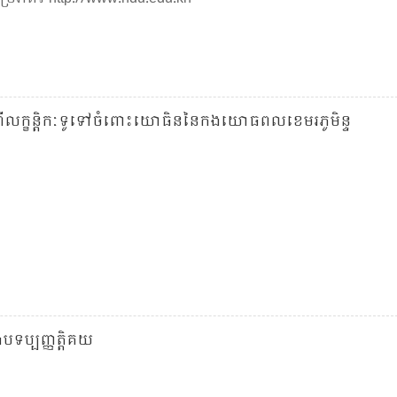
្ដី​ពី​លក្ខន្តិកៈ​ទូទៅ​ចំពោះ​យោធិន​នៃ​កង​យោធពល​ខេមរភូមិន្ទ
ិងបទប្បញ្ញត្តិគយ