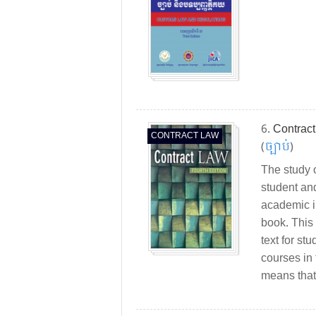
6.
Contrac
CONTRACT LAW
(
ច្បាប់​
)
The study 
student and
academic in
book. This
text for st
courses in
means that 