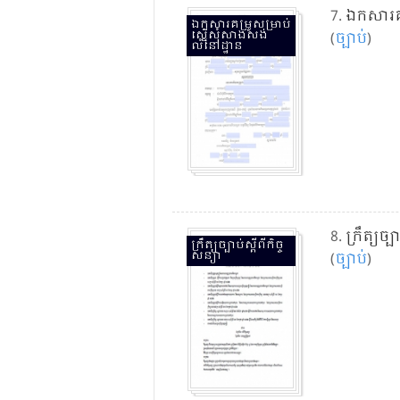
7.
ឯកសារ​គម
ឯកសារ​គម្រូ​សម្រាប់​
ស្នើ​សុំ​សាង​សង់​
(
ច្បាប់​
)
លំនៅដ្ឋាន
8.
ក្រឹត្យច្បា
ក្រឹត្យច្បាប់​ស្តីពី​កិច្ច
សន្យា
(
ច្បាប់​
)