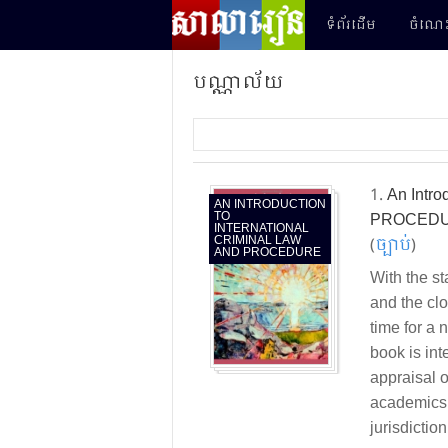
ទំព័រដើម
ចំណេះ
បណ្ណាល័យ
1.
An Intr
AN INTRODUCTION
TO
PROCED
INTERNATIONAL
CRIMINAL LAW
(
ច្បាប់​
)
AND PROCEDURE
With the st
and the clo
time for a 
book is in
appraisal o
academics 
jurisdiction