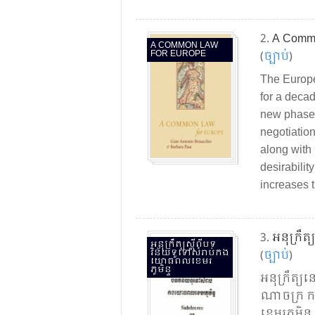
2.
A Commo
A COMMON LAW
FOR EUROPE
(
ច្បាប់​
)
The Europe
for a deca
new phases
negotiation
along with
desirabilit
increases 
3.
អនុក្រឹត្
អនុក្រឹត្យ​ស្ដី​ពី​បទ​
វិន័យ​ទូទៅ​សំរាប់​កង​
(
ច្បាប់​
)
យោធពល​ខេមរ​
ភូមិន្ទ
អនុក្រឹត្យ
ណា​ចក្រ​ ក
ខេមរភូមិន្