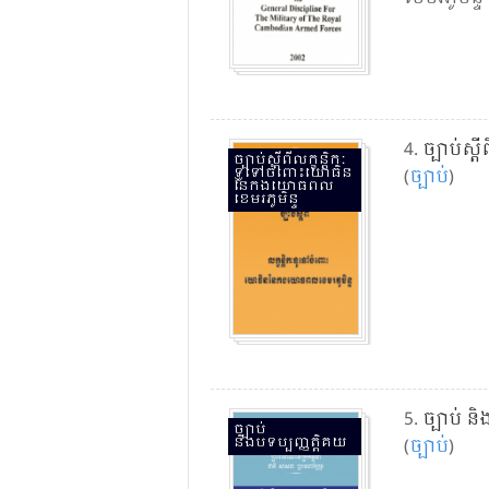
4.
ច្បាប់​ស
ច្បាប់​ស្ដី​ពី​លក្ខន្តិកៈ​
ទូទៅ​ចំពោះ​យោធិន​
(
ច្បាប់​
)
នៃ​កង​យោធពល​
ខេមរភូមិន្ទ
5.
ច្បាប់ ន
ច្បាប់
និងបទប្បញ្ញត្តិគយ
(
ច្បាប់​
)