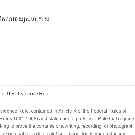
ស្តីពី​គណនេយ្យ​សហគ្រាស
ce: Best Evidence Rule
vidence Rule, contained in Article X of the Federal Rules of
Rules 1001-1008) and state counterparts, is a Rule that require
king to prove the contents of a writing, recording, or photograph
the original (or a duplicate) or account for its nonproduction.